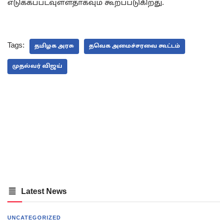
எடுக்கப்படவுள்ளதாகவும் கூறப்படுகிறது.
Tags:
தமிழக அரசு
தவெக அமைச்சரவை கூட்டம்
முதல்வர் விஜய்
Latest News
UNCATEGORIZED