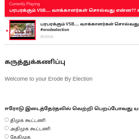
Currently Playing
பரபரக்கும் VSB.... வாக்காளர்கள் சொல்வது என்ன?? #sen
பரபரக்கும் VSB.... வாக்காளர்கள் சொல்வது எ
#erodeelection
00:03:02
கருத்துக்கணிப்பு
Welcome to your Erode By Election
ஈரோடு இடைத்தேர்தலில் வெற்றி பெறப்போவது யா
திமுக கூட்டணி
அதிமுக கூட்டணி
தேதிமுக