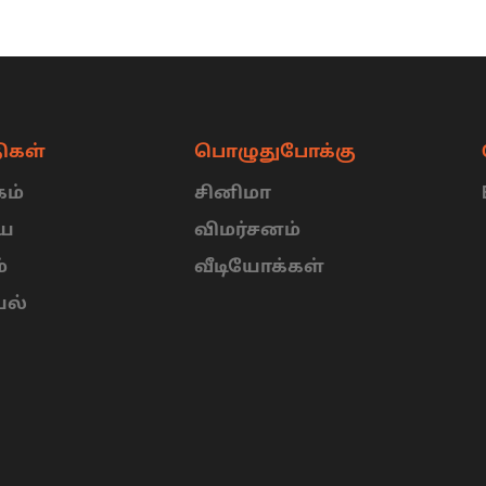
ிகள்
பொழுதுபோக்கு
ம்
சினிமா
ிய
விமர்சனம்
்
வீடியோக்கள்
யல்