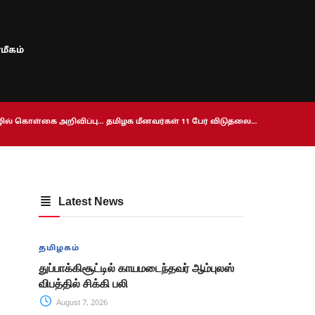
மீகம்
ொழில் கொள்கை அறிவிப்பு… தமிழக மீனவர்கள் 11 பேர் விடுதலை…
Latest News
தமிழகம்
துப்பாக்கிசூட்டில் காயமடைந்தவர் ஆம்புலஸ்
விபத்தில் சிக்கி பலி
August 7, 2026