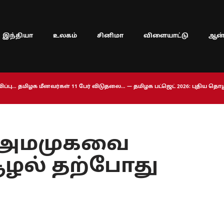
இந்தியா
உலகம்
சினிமா
விளையாட்டு
ஆன்
ப்பு… தமிழக மீனவர்கள் 11 பேர் விடுதலை… — தமிழக பட்ஜெட் 2026: புதிய த
் அமமுகவை
ழல் தற்போது