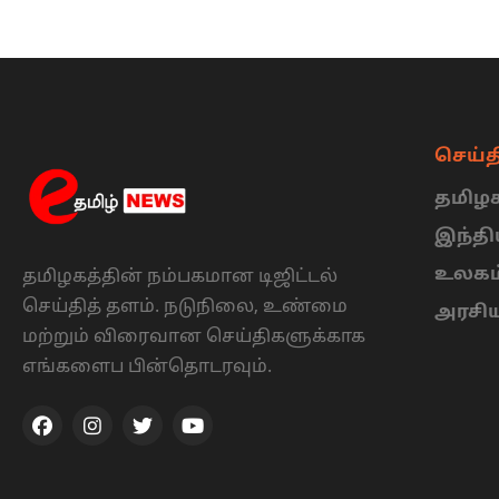
செய்த
தமிழக
இந்த
உலகம
தமிழகத்தின் நம்பகமான டிஜிட்டல்
செய்தித் தளம். நடுநிலை, உண்மை
அரசி
மற்றும் விரைவான செய்திகளுக்காக
எங்களைப பின்தொடரவும்.