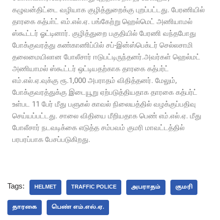
கழுவன்திட்டை வழியாக குழித்துறைக்கு புறப்பட்டது. பேரணியில்
தாரகை கத்பா்ட் எம்.எல்.ஏ. பங்கேற்று ஹெல்மெட் அணியாமல்
ஸ்கூட்டர் ஓட்டினார். குழித்துறை பகுதியில் பேரணி வந்தபோது
போக்குவரத்து கண்காணிப்பில் சப்-இன்ஸ்பெக்டர் செல்லசாமி
தலைமையிலான போலீசார் ஈடுபட்டிருந்தனர்.அவர்கள் ஹெல்மட்
அணியாமல் ஸ்கூட்டர் ஒட்டியதற்காக தாரகை கத்பர்ட்
எம்.எல்.ஏ.வுக்கு ரூ.1,000 அபராதம் விதித்தனர். மேலும்,
போக்குவரத்துக்கு இடையூறு ஏற்படுத்தியதாக தாரகை கத்பர்ட்
உள்பட 11 பேர் மீது பளுகல் காவல் நிலையத்தில் வழக்குப்பதிவு
செய்யப்பட்டது. சாலை விதியை மீறியதாக பெண் எம்.எல்.ஏ. மீது
போலீசார் நடவடிக்கை எடுத்த சம்பவம் குமரி மாவட்டத்தில்
பரபரப்பாக பேசப்படுகிறது.
Tags:
HELMET
TRAFFIC POLICE
அபராதம்
குமரி
தாரகை
பெண் எம்.எல்.ஏ.