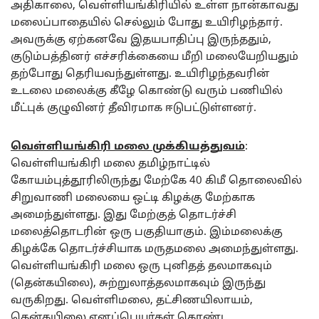
அதிகாலை, வெள்ளியங்கிரியில் உள்ள நான்காவது
மலைப்பாதையில் செல்லும் போது உயிரிழந்தார்.
அவருக்கு ஏற்கனவே இதயபாதிப்பு இருந்ததும்,
குடும்பத்தினர் எச்சரிக்கையை மீறி மலையேறியதும்
தற்போது தெரியவந்துள்ளது.
உயிரிழந்தவரின்
உடலை மலைக்கு கீழே கொண்டு வரும் பணியில்
மீட்புக் குழுவினர் தீவிரமாக ஈடுபட்டுள்ளனர்.
வெள்ளியங்கிரி
மலை
முக்கியத்துவம்
:
வெள்ளியங்கிரி மலை தமிழ்நாட்டில்
கோயம்புத்தூரிலிருந்து மேற்கே 40 கிமீ தொலைவில்
சிறுவாணி மலையை ஒட்டி கிழக்கு மேற்காக
அமைந்துள்ளது. இது மேற்குத் தொடர்ச்சி
மலைத்தொடரின் ஒரு பகுதியாகும். இம்மலைக்கு
கிழக்கே தொடர்ச்சியாக மருதமலை அமைந்துள்ளது.
வெள்ளியங்கிரி மலை ஒரு புனிதத் தலமாகவும்
(தென்கயிலை), சுற்றுலாத்தலமாகவும் இருந்து
வருகிறது. வெள்ளிமலை, தட்சிணயிலாயம்,
தென்கயிலை எனப்பெயர்கள் கொண்ட