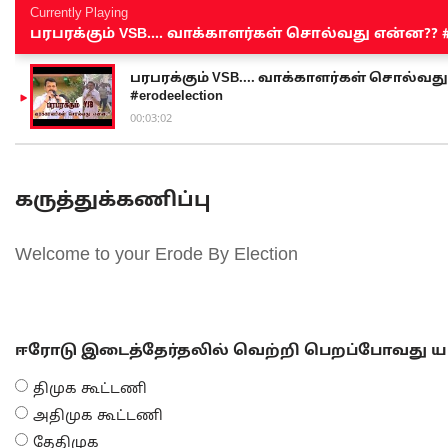
Currently Playing
பரபரக்கும் VSB.... வாக்காளர்கள் சொல்வது என்ன?? #sen
பரபரக்கும் VSB.... வாக்காளர்கள் சொல்வது எ
#erodeelection
00:03:02
கருத்துக்கணிப்பு
Welcome to your Erode By Election
ஈரோடு இடைத்தேர்தலில் வெற்றி பெறப்போவது யா
திமுக கூட்டணி
அதிமுக கூட்டணி
தேதிமுக