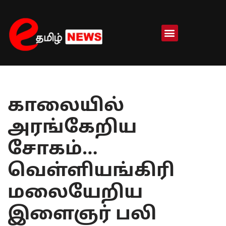
Skip
to
content
காலையில்
அரங்கேறிய
சோகம்…
வெள்ளியங்கிரி
மலையேறிய
இளைஞர் பலி