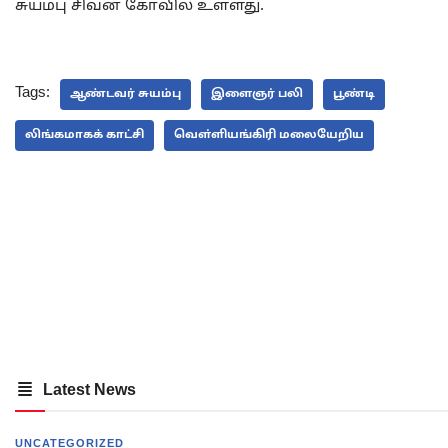
சுயம்பு சிவன் கோவில் உள்ளது.
Tags:
ஆண்டவர் சுயம்பு
இளைஞர் பலி
பூண்டி
லிங்கமாகக் காட்சி
வௌ்ளியங்கிரி மலையேறிய
Latest News
UNCATEGORIZED