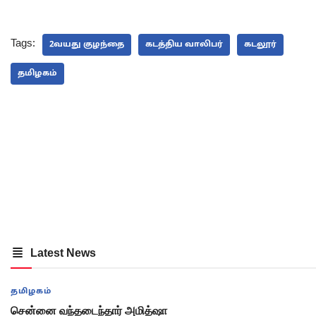
Tags:
2வயது குழந்தை
கடத்திய வாலிபர்
கடலூர்
தமிழகம்
Latest News
தமிழகம்
சென்னை வந்தடைந்தார் அமித்ஷா