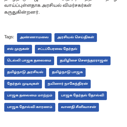
வாய்ப்புள்ளதாக அரசியல் விமர்சகர்கள்
கருதுகின்றனர்.
Tags:
அண்ணாமலை
அரசியல் செய்திகள்
எல் முருகன்
சட்டப்பேரவை தேர்தல்
டெல்லி பாஜக தலைமை
தமிழிசை சௌந்தரராஜன்
தமிழ்நாடு அரசியல்
தமிழ்நாடு பாஜக
தேர்தல் முடிவுகள்
நயினார் நாகேந்திரன்
பாஜக தலைமை மாற்றம்
பாஜக தேர்தல் தோல்வி
பாஜக தோல்வி காரணம்
வானதி சீனிவாசன்