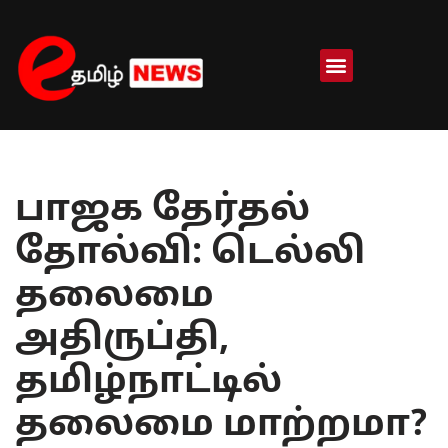
Skip
to
content
பாஜக தேர்தல்
தோல்வி: டெல்லி
தலைமை
அதிருப்தி,
தமிழ்நாட்டில்
தலைமை மாற்றமா?