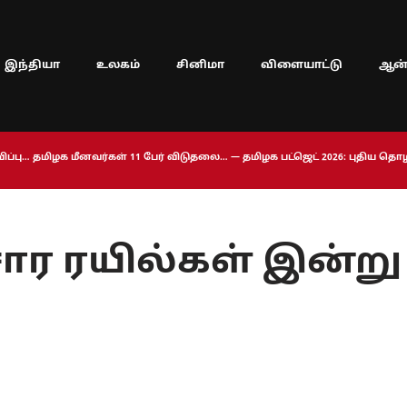
இந்தியா
உலகம்
சினிமா
விளையாட்டு
ஆன்
ப்பு… தமிழக மீனவர்கள் 11 பேர் விடுதலை… — தமிழக பட்ஜெட் 2026: புதிய த
சார ரயில்கள் இன்று