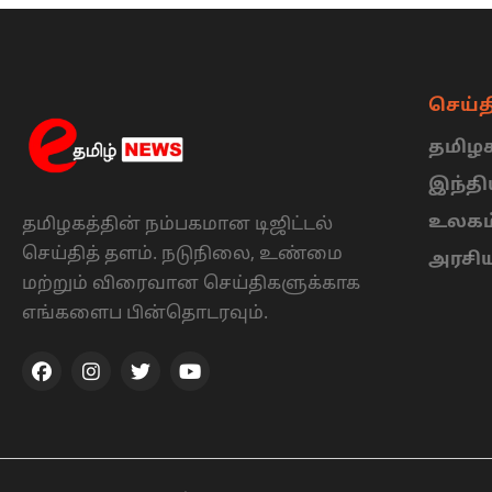
செய்த
தமிழக
இந்த
உலகம
தமிழகத்தின் நம்பகமான டிஜிட்டல்
செய்தித் தளம். நடுநிலை, உண்மை
அரசி
மற்றும் விரைவான செய்திகளுக்காக
எங்களைப பின்தொடரவும்.