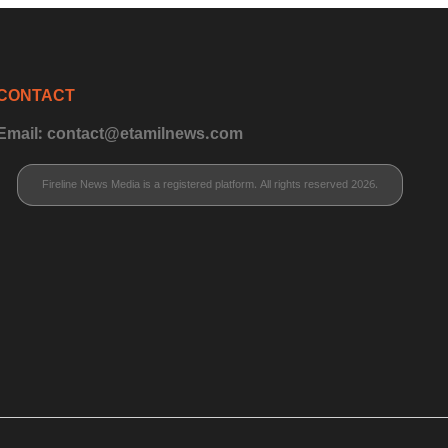
CONTACT
Email: contact@etamilnews.com
Fireline News Media is a registered platform. All rights reserved 2026.