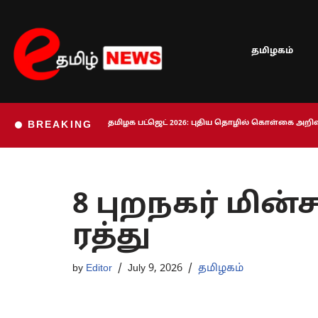
Skip
தமிழகம்
to
content
தமிழக பட்ஜெட் 2026: புதிய தொழில் கொள்கை அறிவி
BREAKING
8 புறநகர் மின்
ரத்து
by
Editor
July 9, 2026
தமிழகம்