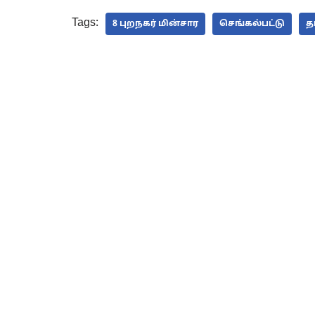
Tags:
8 புறநகர் மின்சார
செங்கல்பட்டு
த