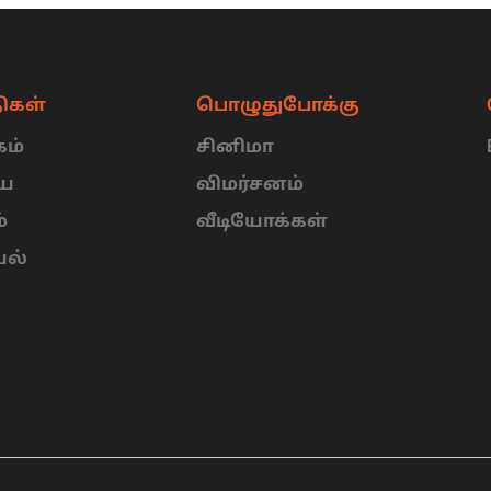
ிகள்
பொழுதுபோக்கு
ம்
சினிமா
ிய
விமர்சனம்
்
வீடியோக்கள்
யல்