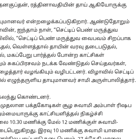
னகுப்தன், ரத்தினாவதியின் தாய் ஆகியோருக்கு
யுமானவர் என்றழைக்கப்படுகிறார். ஆண்டுதோறும்
வின், ஐந்தாம் நாள், “செட்டிப் பெண் மருத்துவ
ல், “செட்டிப் பெண் மருத்துவ வைபவம் சிறப்பாக
ுத்தல், வெள்ளத்தால் தாயின் வரவு தடைபடுதல்,
, மகப்பேறு பார்த்தல் போன்ற காட்சிகள்
ம் சுகப்பிரசவம் நடக்க வேண்டுதல் செய்தவர்கள்,
ைத்தார் வழங்கியும் வழிபட்டனர். விழாவில் செட்டிப்
ல் எழுந்தருளிய தாயுமானவர் சாமி அருள்பாலித்தார்.
 கலந்து கொண்டனர்.
 முதலான பக்தகோடிகள் சூழ சுவாமி அம்பாள் ரிஷப
்மையாருக்கு காட்சியளித்தல் நிகழ்ச்சி
ை 10.30 மணிக்கு மேல் 12 மணிக்குள் சுவாமி-
டைபெறுகிறது. இரவு 10 மணிக்கு சுவாமி யானை