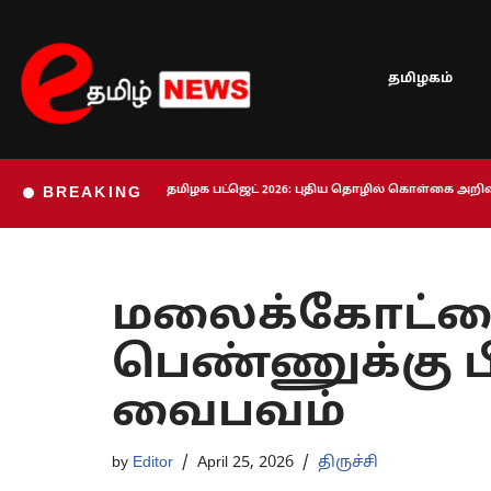
Skip
தமிழகம்
to
content
தமிழக பட்ஜெட் 2026: புதிய தொழில் கொள்கை அறிவி
BREAKING
மலைக்கோட்டை
பெண்ணுக்கு பி
வைபவம்
by
Editor
April 25, 2026
திருச்சி