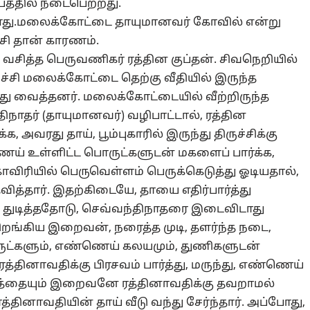
டபத்தில் நடைபெற்றது.
ள்ளது.மலைக்கோட்டை தாயுமானவர் கோவில் என்று
சி தான் காரணம்.
ில் வசித்த பெருவணிகர் ரத்தின குப்தன். சிவநெறியில்
ச்சி மலைக்கோட்டை தெற்கு வீதியில் இருந்த
து வைத்தனர். மலைக்கோட்டையில் வீற்றிருந்த
நாதர் (தாயுமானவர்) வழிபாட்டால், ரத்தின
்க, அவரது தாய், பூம்புகாரில் இருந்து திருச்சிக்கு
்ணெய் உள்ளிட்ட பொருட்களுடன் மகளைப் பார்க்க,
 காவிரியில் பெருவெள்ளம் பெருக்கெடுத்து ஓடியதால்,
வித்தார். இதற்கிடையே, தாயை எதிர்பார்த்து
ல் துடித்ததோடு, செவ்வந்திநாதரை இடைவிடாது
மிறங்கிய இறைவன், நரைத்த முடி, தளர்ந்த நடை,
பொருட்களும், எண்ணெய் கலயமும், துணிகளுடன்
த்தினாவதிக்கு பிரசவம் பார்த்து, மருந்து, எண்ணெய்
த்தையும் இறைவனே ரத்தினாவதிக்கு தவறாமல்
த்தினாவதியின் தாய் வீடு வந்து சேர்ந்தார். அப்போது,