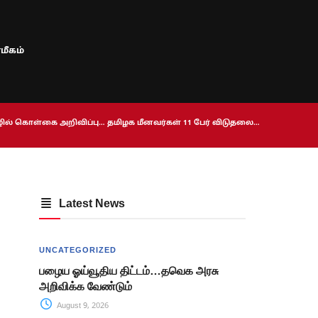
மீகம்
ொழில் கொள்கை அறிவிப்பு… தமிழக மீனவர்கள் 11 பேர் விடுதலை…
Latest News
UNCATEGORIZED
பழைய ஓய்வூதிய திட்டம்…தவெக அரசு
அறிவிக்க வேண்டும்
August 9, 2026