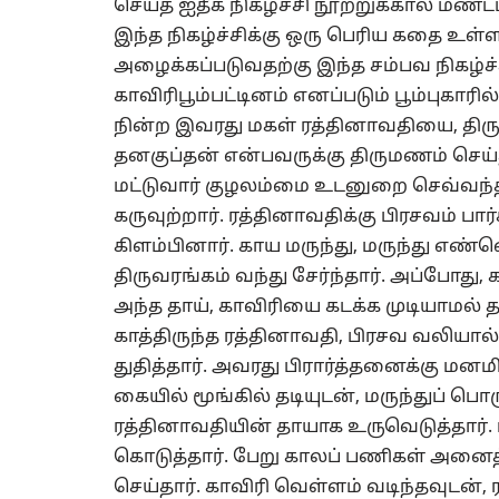
செய்த ஐதீக நிகழ்ச்சி நூற்றுக்கால் மண்
இந்த நிகழ்ச்சிக்கு ஒரு பெரிய கதை உ
அழைக்கப்படுவதற்கு இந்த சம்பவ நிகழ்ச்
காவிரிபூம்பட்டினம் எனப்படும் பூம்புகார
நின்ற இவரது மகள் ரத்தினாவதியை, திரு
தனகுப்தன் என்பவருக்கு திருமணம் செய்
மட்டுவார் குழலம்மை உடனுறை செவ்வந்தி
கருவுற்றார். ரத்தினாவதிக்கு பிரசவம் பார்க
கிளம்பினார். காய மருந்து, மருந்து எண
திருவரங்கம் வந்து சேர்ந்தார். அப்போது,
அந்த தாய், காவிரியை கடக்க முடியாமல் த
காத்திருந்த ரத்தினாவதி, பிரசவ வலியா
துதித்தார். அவரது பிரார்த்தனைக்கு மன
கையில் மூங்கில் தடியுடன், மருந்துப் 
ரத்தினாவதியின் தாயாக உருவெடுத்தார். ர
கொடுத்தார். பேறு காலப் பணிகள் அனை
செய்தார். காவிரி வெள்ளம் வடிந்தவுடன், ர