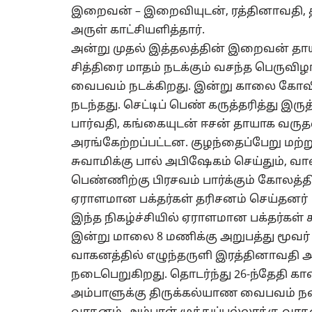
இறைவன் – இறைவியுடன், ரத்தினாவதி, த
அருள் காட்சியளித்தார்.
அன்று முதல் இத்தலத்தின் இறைவன் தா
சித்திரை மாதம் நடக்கும் வசந்த பெருவிழா
வைபவம் நடக்கிறது. இன்று காலை கோவிலி
நடந்தது. செட்டிப் பெண் கருத்தரித்து இர
பார்வதி, கங்கையுடன் ஈசன் தாயாக வருதல்
அரங்கேற்றப்பட்டன. குழந்தைப்பேறு மற்று
சுவாமிக்கு பால் அபிஷேகம் செய்தும், வாழ
பெண்ணிற்கு பிரசவம் பார்க்கும் கோலத்தி
ஏராளமான பக்தர்கள் தரிசனம் செய்தனர்
இந்த நிகழ்ச்சியில் ஏராளமான பக்தர்கள்
இன்று மாலை 8 மணிக்கு அறுபத்து மூவர்
வாகனத்தில் எழுந்தருளி இரத்தினாவதி அம
நடைபெறுகிறது. தொடர்ந்து 26-ந்தேதி கால
அம்பாளுக்கு திருக்கல்யாண வைபவம் ந