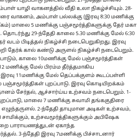
னர்தில புறப்பாடு நடைபெறும். 27-ந்தேதி மாலை
பாள் யாழி வாகனத்தில் வீதி உலா நிகழ்ச்சியும். 28-
ரை வாகனம், அம்பாள் பல்லக்கு (இரவு 8:30 மணிக்கு
கம்) மாலை 5 மணிக்கு பஞ்சமூர்த்திகளுக்கு தேர் மகா
ொடர்ந்து 29-ந்தேதி காலை 5.30 மணிக்கு மேல் 6:30
ர் வடம் பிடித்தல் நிகழ்ச்சி நடைபெறுகிறது. இரவு
 தேர்க் கால் கண்டு அருளல் நிகழ்ச்சி நடைபெறும்.
்பாடும், காலை 10மணிக்கு மேல் பஞ்சமூர்த்திகள்
 12 மணிக்கு மேல் பிரம்ம தீர்த்தமாகிய
. இரவு 11மணிக்கு மேல் தெப்பக்குளம் கூடப்பள்ளி
பஞ்சமூர்த்திகள் புறப்பாடு. இரவு கொடியிறக்கம்
ம் சேர்தல், ஆச்சார்ய்ய உற்சவம் நடைபெறும். 1-
புறப்பாடு, மாலை 7 மணிக்கு சுவாமி தங்ககுதிரை
 எழுந்தருளல். 2-ந்தேதி தாயுமான அடிகள் உற்சவம்,
ி சாமிக்கும், உற்சவமூர்த்திகளுக்கும் அபிஷேக
ுறை பாராயணத்துடன் ஏகாந்த
்தல். 3-ந்தேதி இரவு 7மணிக்கு பிச்சாடனார்