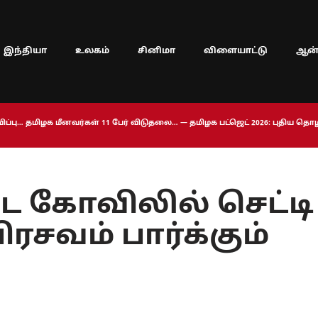
இந்தியா
உலகம்
சினிமா
விளையாட்டு
ஆன்
ப்பு… தமிழக மீனவர்கள் 11 பேர் விடுதலை… — தமிழக பட்ஜெட் 2026: புதிய த
 கோவிலில் செட்டி
ரசவம் பார்க்கும்