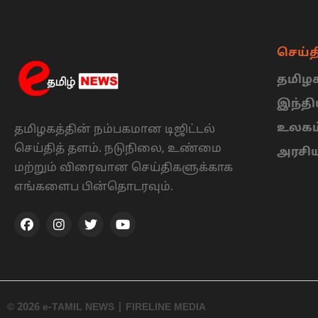
செய்த
தமிழக
இந்த
உலகம
தமிழகத்தின் நம்பகமான டிஜிட்டல்
செய்தித் தளம். நடுநிலை, உண்மை
அரசி
மற்றும் விரைவான செய்திகளுக்காக
எங்களைப பின்தொடரவும்.
© 2026 e-TAMIL NEWS | FIRELINE MEDIA