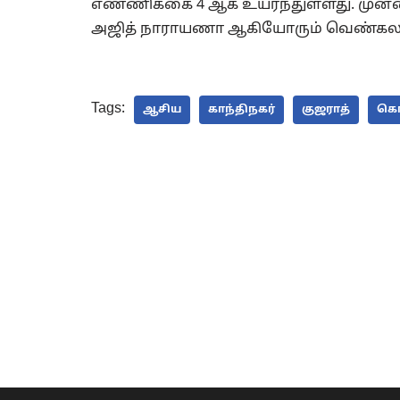
எண்ணிக்கை 4 ஆக உயர்ந்துள்ளது. முன
அஜித் நாராயணா ஆகியோரும் வெண்கலப் 
Tags:
ஆசிய
காந்திநகர்
குஜராத்
கொ