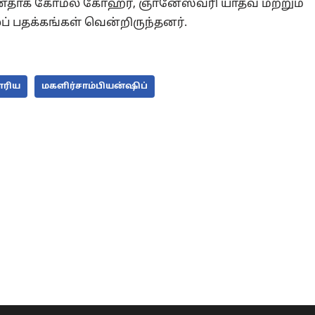
்னதாக கோமல் கோஹர், ஞானேஸ்வரி யாதவ் மற்றும்
பதக்கங்கள் வென்றிருந்தனர்.
ரிய
மகளிர்சாம்பியன்ஷிப்