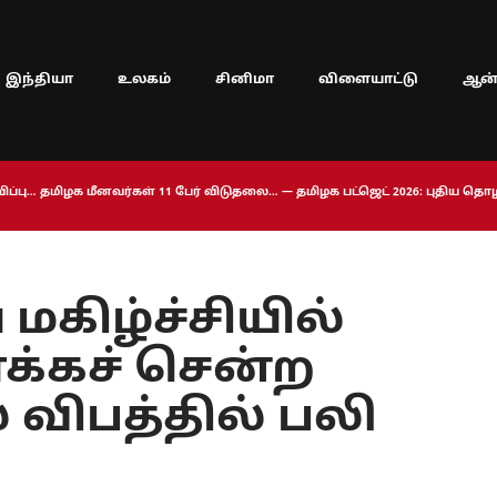
இந்தியா
உலகம்
சினிமா
விளையாட்டு
ஆன்
ப்பு… தமிழக மீனவர்கள் 11 பேர் விடுதலை… — தமிழக பட்ஜெட் 2026: புதிய த
 மகிழ்ச்சியில்
க்கச் சென்ற
விபத்தில் பலி