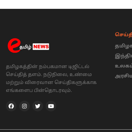
செய்த
தமிழக
இந்த
உலகம
தமிழகத்தின் நம்பகமான டிஜிட்டல்
செய்தித் தளம். நடுநிலை, உண்மை
அரசி
மற்றும் விரைவான செய்திகளுக்காக
எங்களைப பின்தொடரவும்.