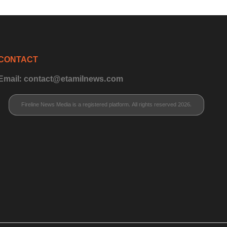
CONTACT
Email: contact@etamilnews.com
Fireline News Media is a registered platform. All rights reserved 2026.