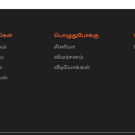
ிகள்
பொழுதுபோக்கு
ம்
சினிமா
ிய
விமர்சனம்
்
வீடியோக்கள்
யல்