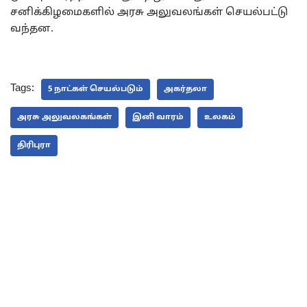
சனிக்கிழமைகளில் அரசு அலுவலங்கள் செயல்பட்டு
வந்தன.
Tags:
5 நாட்கள் செயல்படும்
அகர்தலா
அரசு அலுவலகங்கள்
இனி வாரம்
உலகம்
திரிபுரா