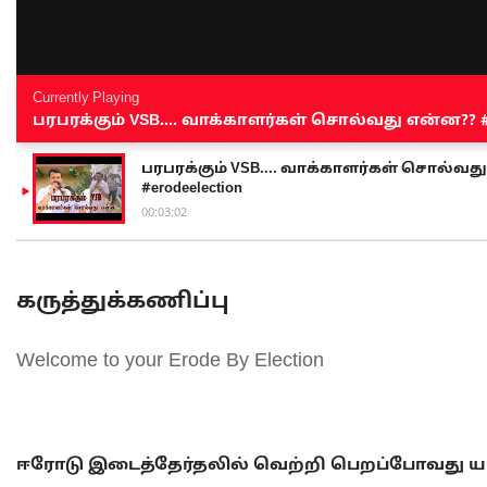
Currently Playing
பரபரக்கும் VSB.... வாக்காளர்கள் சொல்வது என்ன?? #sen
பரபரக்கும் VSB.... வாக்காளர்கள் சொல்வது எ
#erodeelection
00:03:02
கருத்துக்கணிப்பு
Welcome to your Erode By Election
ஈரோடு இடைத்தேர்தலில் வெற்றி பெறப்போவது யா