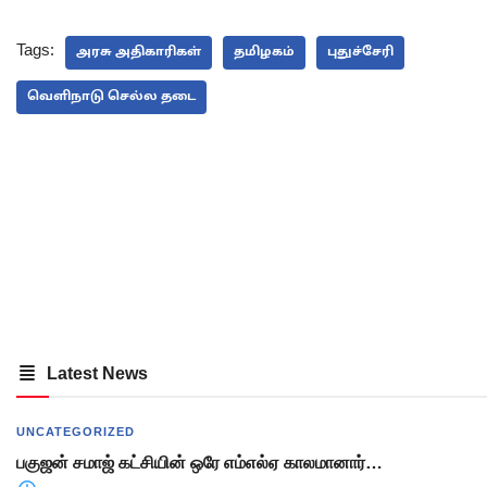
Tags:
அரசு அதிகாரிகள்
தமிழகம்
புதுச்சேரி
வௌிநாடு செல்ல தடை
Latest News
UNCATEGORIZED
பகுஜன் சமாஜ் கட்சியின் ஒரே எம்எல்ஏ காலமானார்…