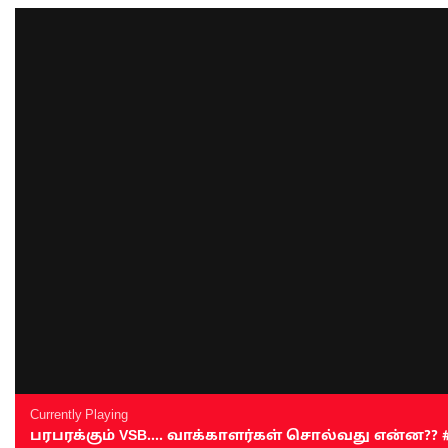
Currently Playing
பரபரக்கும் VSB.... வாக்காளர்கள் சொல்வது என்ன?? #sen