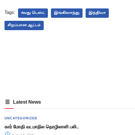
Tags:
4வது டெஸ்ட்
இங்கிலாந்து
இந்தியா
சிறப்பான ஆட்டம்
Latest News
UNCATEGORIZED
கார் மோதி வடமாநில தொழிலாளி பலி..