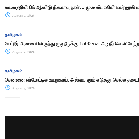
கலைஞரின் 8ம் ஆண்டு நினைவு நாள்… மு.க.ஸ்டாலின் மலர்தூவி 
August 7, 2026
தமிழகம்
மேட்டூர் அணையிலிருந்து குடிநீருக்கு 1500 கன அடிநீர் வௌியேற்
August 7, 2026
தமிழகம்
சென்னை ஏர்போட்டில் ஊறுகாய், அல்வா, ஜாம் எடுத்து செல்ல தடை
August 7, 2026