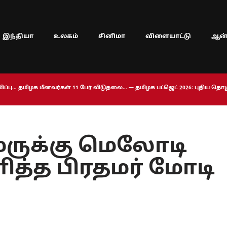
இந்தியா
உலகம்
சினிமா
விளையாட்டு
ஆன்
ப்பு… தமிழக மீனவர்கள் 11 பேர் விடுதலை… — தமிழக பட்ஜெட் 2026: புதிய த
மருக்கு மெலோடி
ளித்த பிரதமர் மோடி