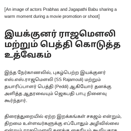
[An image of actors Prabhas and Jagapathi Babu sharing a
warm moment during a movie promotion or shoot]
இயக்குனர் ராஜமௌலி
மற்றும் பெத்தி கொடுத்த
உத்வேகம்
இந்த நேர்காணலில், புகழ்பெற்ற இயக்குனர்
எஸ்.எஸ்.ராஜமௌலி (SS Rajamouli) மற்றும்
தயாரிப்பாளர் பெத்தி (Peddi) ஆகியோர் தனக்கு
அளித்த ஆதரவையும் ஜெகபதி பாபு நினைவு
கூர்ந்தார்.
திரைத்துறையில் ஏற்ற இறக்கங்கள் சகஜம் என்றும்,
திறமை உள்ளவர்களுக்கு எப்போதும் அழிவில்லை
என்றும் ராஜமௌலி தனக்கு தைரியம் கூறியதாக