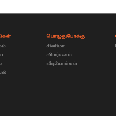
ிகள்
பொழுதுபோக்கு
ம்
சினிமா
ிய
விமர்சனம்
்
வீடியோக்கள்
யல்