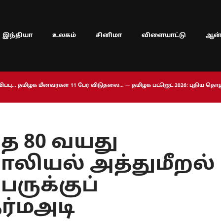
இந்தியா
உலகம்
சினிமா
விளையாட்டு
ஆன்
ப்பு… தமிழக மீனவர்கள் 11 பேர் விடுதலை… — தமிழக பட்ஜெட் 2026: புதிய த
த 80 வயது
பாலியல் அத்துமீறல்
ருக்குப்
ர்மஅடி