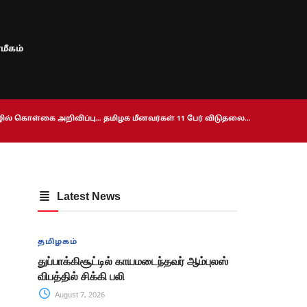
மீகம்
ொழில் கொள்கை அறிவிப்பு… தமிழக மீனவர்கள் 11 பேர் விடுதலை…
Latest News
தமிழகம்
துப்பாக்கிசூட்டில் காயமடைந்தவர் ஆம்புலஸ்
விபத்தில் சிக்கி பலி
August 7, 2026