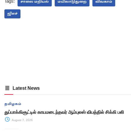
Tags:
சாலை மறியல்
மயிலாடுதுறை
விவகாம்
ஜிஎச்
Latest News
தமிழகம்
துப்பாக்கிசூட்டில் காயமடைந்தவர் ஆம்புலஸ் விபத்தில் சிக்கி பலி
August 7, 2026