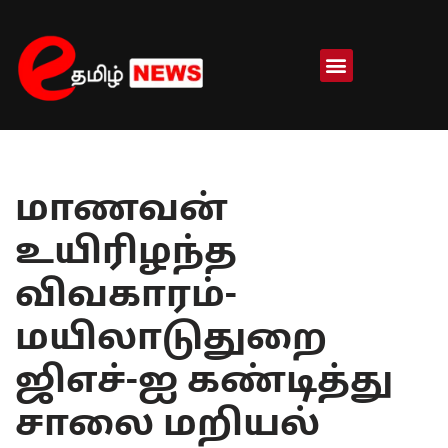
Skip
to
content
மாணவன்
உயிரிழந்த
விவகாரம்-
மயிலாடுதுறை
ஜிஎச்-ஐ கண்டித்து
சாலை மறியல்