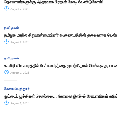
நெசவாளர்களுக்கு ஆதரவாக பிரதமர் மோடி வேண்டுகோள்!
August 7, 2026
தமிழகம்
தமிழக மாநில சிறுபான்மையினர் ஆணையத்தின் தலைவராக பெலிக்
August 7, 2026
தமிழகம்
காவிரி விவகாரத்தில் பேச்சுவார்த்தை முயற்சிதான் பெங்களூரு பயண 
August 7, 2026
கோயம்புத்தூர்
மூட்டைப் பூச்சிகள் தொல்லை… கோவை ஜிஎச்-ல் நோயாளிகள் கடு
August 7, 2026