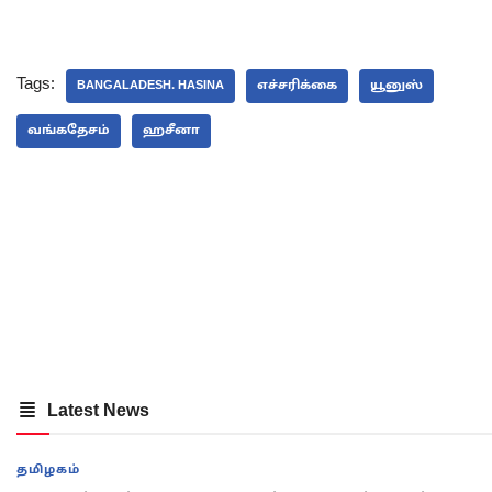
Tags:
BANGALADESH. HASINA
எச்சரிக்கை
யூனுஸ்
வங்கதேசம்
ஹசீனா
Latest News
தமிழகம்