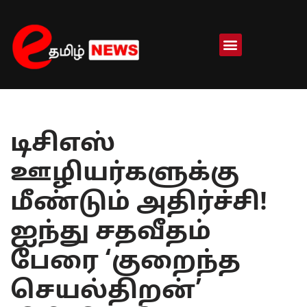
Skip
to
content
டிசிஎஸ்
ஊழியர்களுக்கு
மீண்டும் அதிர்ச்சி!
ஐந்து சதவீதம்
பேரை ‘குறைந்த
செயல்திறன்’