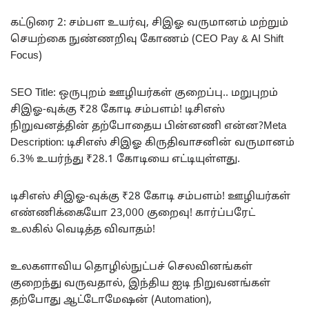
கட்டுரை 2: சம்பள உயர்வு, சிஇஓ வருமானம் மற்றும்
செயற்கை நுண்ணறிவு கோணம் (CEO Pay & AI Shift
Focus)
SEO Title: ஒருபுறம் ஊழியர்கள் குறைப்பு.. மறுபுறம்
சிஇஓ-வுக்கு ₹28 கோடி சம்பளம்! டிசிஎஸ்
நிறுவனத்தின் தற்போதைய பின்னணி என்ன?Meta
Description: டிசிஎஸ் சிஇஓ கிருதிவாசனின் வருமானம்
6.3% உயர்ந்து ₹28.1 கோடியை எட்டியுள்ளது.
டிசிஎஸ் சிஇஓ-வுக்கு ₹28 கோடி சம்பளம்! ஊழியர்கள்
எண்ணிக்கையோ 23,000 குறைவு! கார்ப்பரேட்
உலகில் வெடித்த விவாதம்!
உலகளாவிய தொழில்நுட்பச் செலவினங்கள்
குறைந்து வருவதால், இந்திய ஐடி நிறுவனங்கள்
தற்போது ஆட்டோமேஷன் (Automation),