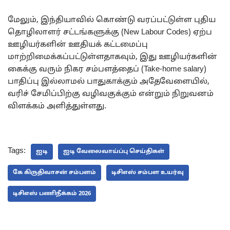
மேலும், இந்தியாவில் கொண்டு வரப்பட்டுள்ள புதிய
தொழிலாளர் சட்டங்களுக்கு (New Labour Codes) ஏற்ப
ஊழியர்களின் ஊதியக் கட்டமைப்பு
மாற்றிமைக்கப்பட்டுள்ளதாகவும், இது ஊழியர்களின்
கைக்கு வரும் நிகர சம்பளத்தைப் (Take-home salary)
பாதிப்பு இல்லாமல் பாதுகாக்கும் அதேவேளையில்,
வரிச் சேமிப்பிற்கு வழிவகுக்கும் என்றும் நிறுவனம்
விளக்கம் அளித்துள்ளது.
Tags:
ஐடி
ஐடி வேலைவாய்ப்பு செய்திகள்
கே கிருதிவாசன் சம்பளம்
டிசிஎஸ் சம்பள உயர்வு
டிசிஎஸ் பணிநீக்கம் 2026