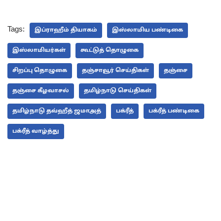
Tags:
இப்ராஹீம் தியாகம்
இஸ்லாமிய பண்டிகை
இஸ்லாமியர்கள்
கூட்டுத் தொழுகை
சிறப்பு தொழுகை
தஞ்சாவூர் செய்திகள்
தஞ்சை
தஞ்சை கீழவாசல்
தமிழ்நாடு செய்திகள்
தமிழ்நாடு தவ்ஹீத் ஜமாஅத்
பக்ரீத்
பக்ரீத் பண்டிகை
பக்ரீத் வாழ்த்து