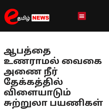
Skip
to
content
ஆபத்தை
உணராமல் வைகை
அணை நீர்
தேக்கத்தில்
விளையாடும்
சுற்றுலா பயணிகள்