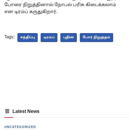
போரை நிறுத்தினால் நோபல் பரிசு கிடைக்கலாம்
என டிரம்ப் கருதுகிறார்.
Tags:
சந்திப்பு
டிரம்ப்
புதின்
போர் நிறுத்தம்
Latest News
UNCATEGORIZED