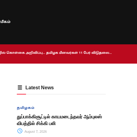
மீகம்
ொழில் கொள்கை அறிவிப்பு… தமிழக மீனவர்கள் 11 பேர் விடுதலை…
Latest News
தமிழகம்
துப்பாக்கிசூட்டில் காயமடைந்தவர் ஆம்புலஸ்
விபத்தில் சிக்கி பலி
August 7, 2026