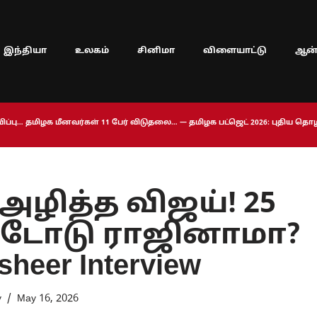
இந்தியா
உலகம்
சினிமா
விளையாட்டு
ஆன்
ப்பு… தமிழக மீனவர்கள் 11 பேர் விடுதலை… — தமிழக பட்ஜெட் 2026: புதிய த
ழித்த விஜய்! 25
்டோடு ராஜினாமா?
sheer Interview
y
May 16, 2026