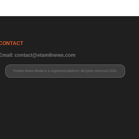
CONTACT
Email: contact@etamilnews.com
Fireline News Media is a registered platform. All rights reserved 2026.