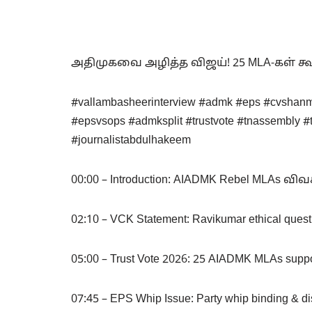
அதிமுகவை அழித்த விஜய்! 25 MLA-கள் கூண
#vallambasheerinterview #admk #eps #cvshanmu
#epsvsops #admksplit #trustvote #tnassembly #
#journalistabdulhakeem
00:00 – Introduction: AIADMK Rebel MLAs வி
02:10 – VCK Statement: Ravikumar ethical ques
05:00 – Trust Vote 2026: 25 AIADMK MLAs supp
07:45 – EPS Whip Issue: Party whip binding & dis