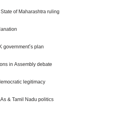
tate of Maharashtra ruling
lanation
VK government’s plan
ions in Assembly debate
democratic legitimacy
As & Tamil Nadu politics