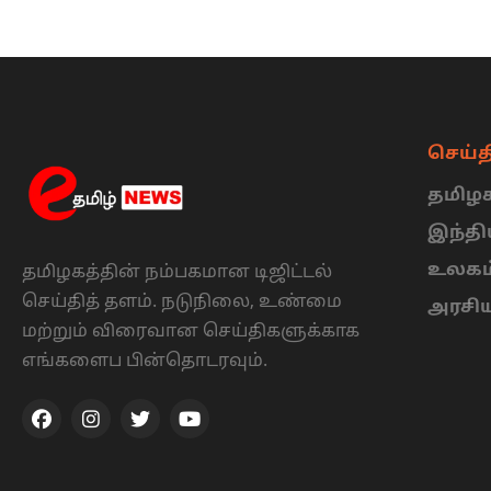
செய்த
தமிழக
இந்த
உலகம
தமிழகத்தின் நம்பகமான டிஜிட்டல்
செய்தித் தளம். நடுநிலை, உண்மை
அரசி
மற்றும் விரைவான செய்திகளுக்காக
எங்களைப பின்தொடரவும்.