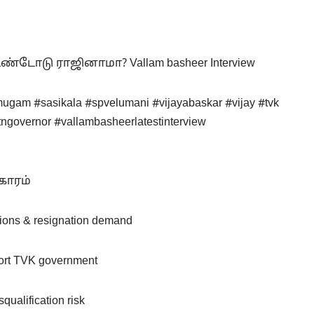
்டோடு ராஜினாமா? Vallam basheer Interview
gam #sasikala #spvelumani #vijayabaskar #vijay #tvk
tngovernor #vallambasheerlatestinterview
வகாரம்
tions & resignation demand
ort TVK government
qualification risk