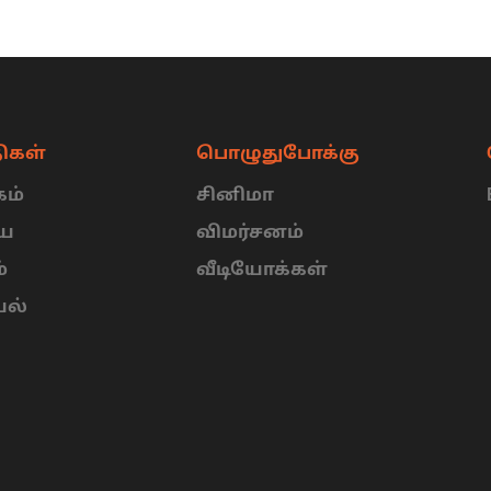
ிகள்
பொழுதுபோக்கு
ம்
சினிமா
ிய
விமர்சனம்
்
வீடியோக்கள்
யல்