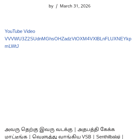
by
March 31, 2026
YouTube Video
VVVWU3Z2SUdnMGhsOHZadzVtOXM4VXlBLnFLUXNEYkp
mLWtJ
அவரு தெற்கு இவரு வடக்கு | அதபத்தி கேக்க
மாட்டீங்க | வெளுத்து வாங்கிய VSB | Senthilbalaji |