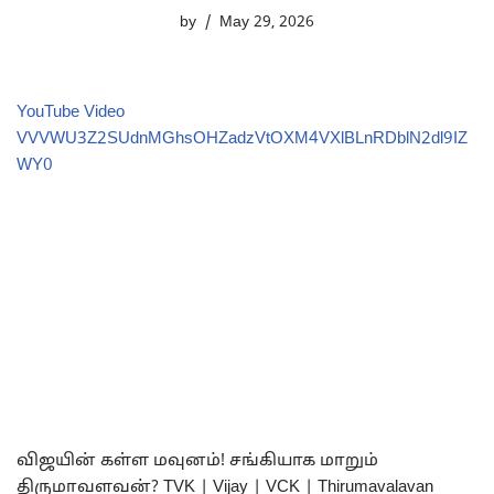
by
May 29, 2026
YouTube Video
VVVWU3Z2SUdnMGhsOHZadzVtOXM4VXlBLnRDblN2dl9IZ
WY0
விஜயின் கள்ள மவுனம்! சங்கியாக மாறும்
திருமாவளவன்? TVK | Vijay | VCK | Thirumavalavan