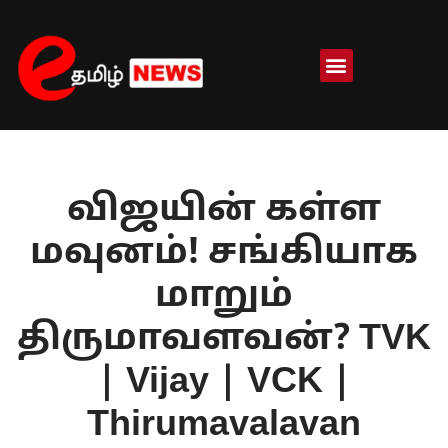
Skip
to
content
விஜயின் கள்ள
மவுனம்! சங்கியாக
மாறும்
திருமாவளவன்? TVK
| Vijay | VCK |
Thirumavalavan