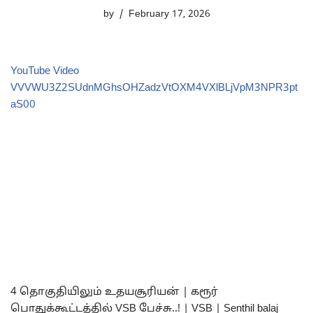
by
February 17, 2026
YouTube Video
VVVWU3Z2SUdnMGhsOHZadzVtOXM4VXlBLjVpM3NPR3pt
aS00
4 தொகுதியிலும் உதயசூரியன் | கரூர்
பொதுக்கூட்டத்தில் VSB பேச்சு..! | VSB | Senthil balaj