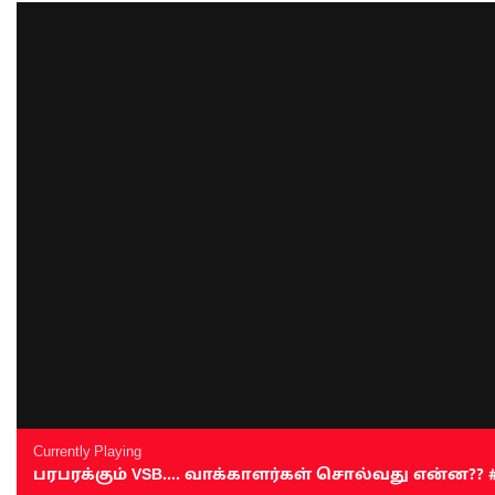
Currently Playing
பரபரக்கும் VSB.... வாக்காளர்கள் சொல்வது என்ன?? #sen