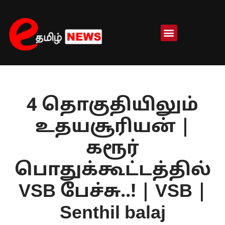
Skip
to
content
4 தொகுதியிலும்
உதயசூரியன் |
கரூர்
பொதுக்கூட்டத்தில்
VSB பேச்சு..! | VSB |
Senthil balaj