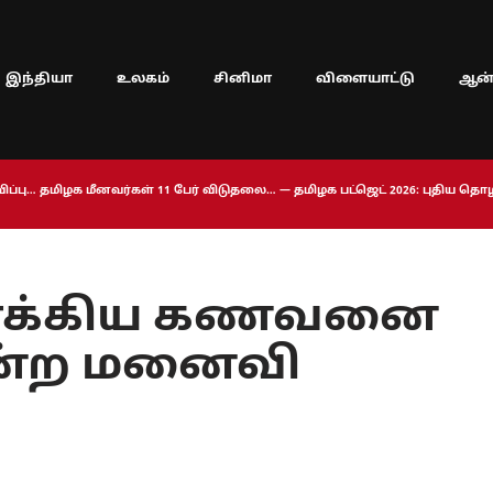
இந்தியா
உலகம்
சினிமா
விளையாட்டு
ஆன்
ப்பு… தமிழக மீனவர்கள் 11 பேர் விடுதலை… — தமிழக பட்ஜெட் 2026: புதிய த
ாக்கிய கணவனை
ொன்ற மனைவி