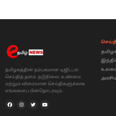
செய்த
தமிழக
இந்த
உலகம
தமிழகத்தின் நம்பகமான டிஜிட்டல்
செய்தித் தளம். நடுநிலை, உண்மை
அரசி
மற்றும் விரைவான செய்திகளுக்காக
எங்களைப பின்தொடரவும்.