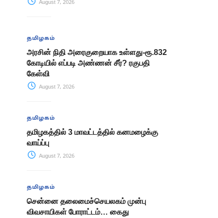
August 7, 2026
தமிழகம்
அரசின் நிதி அரைகுறையாக உள்ளது-ரூ.832
கோடியில் எப்படி அண்ணன் சீர்? ரகுபதி
கேள்வி
August 7, 2026
தமிழகம்
தமிழகத்தில் 3 மாவட்டத்தில் கனமழைக்கு
வாய்ப்பு
August 7, 2026
தமிழகம்
சென்னை தலைமைச்செயலகம் முன்பு
விவசாயிகள் போராட்டம்… கைது