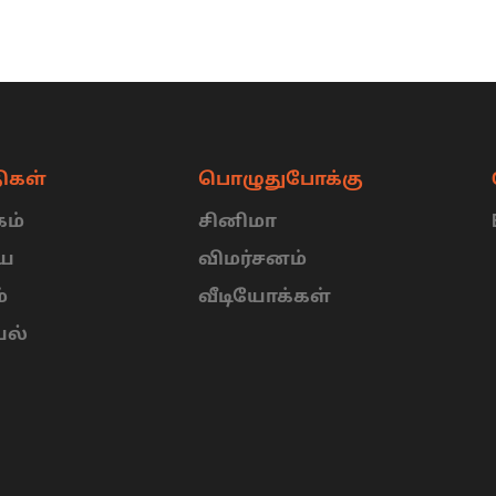
ிகள்
பொழுதுபோக்கு
ம்
சினிமா
ிய
விமர்சனம்
்
வீடியோக்கள்
யல்