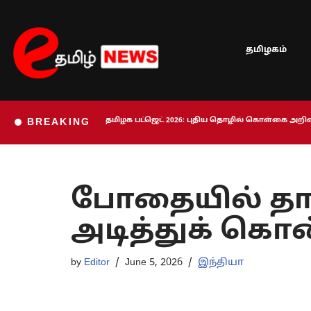
Skip
தமிழகம்
to
content
தமிழக பட்ஜெட் 2026: புதிய தொழில் கொள்கை அறிவி
BREAKING
போதையில் த
அடித்துக் க
by
Editor
June 5, 2026
இந்தியா