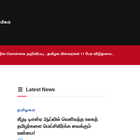
மீகம்
ொழில் கொள்கை அறிவிப்பு… தமிழக மீனவர்கள் 11 பேர் விடுதலை…
Latest News
தமிழகம்
கீழடி டிஎன்ஏ ஆய்வில் வெளிவந்த உலகத்
தமிழர்களை மெய்சிலிர்க்க வைக்கும்
உண்மை!