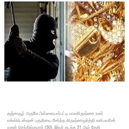
தஞ்சாவூர் அருகே பிள்ளையார்பட்டி பாலகிருஷ்ணா நகர்
எக்ஸ்டென்ஷன் பகுதியை சேர்ந்த கிருஷ்ணமூர்த்தி என்பவரின்
மகன் செந்தில்குமார் (50). இவர் கடந்த 31 ஆம் தேதி