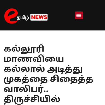
Skip
to
content
கல்லூரி
மாணவியை
கல்லால் அடித்து
முகத்தை சிதைத்த
வாலிபர்..
திருச்சியில்