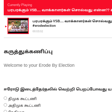
Currently Playing
பரபரக்கும் VSB.... வாக்காளர்கள் சொல்வது என்ன?? #sen
பரபரக்கும் VSB.... வாக்காளர்கள் சொல்வது எ
#erodeelection
00:03:02
கருத்துக்கணிப்பு
Welcome to your Erode By Election
ஈரோடு இடைத்தேர்தலில் வெற்றி பெறப்போவது யா
திமுக கூட்டணி
அதிமுக கூட்டணி