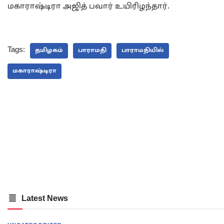
மகாராஷ்டிரா அஜித் பவார் உயிரிழந்தார்.
Tags:
தமிழகம்
பாராமதி
பாராமதியில்
மகாராஷ்டிரா
Latest News