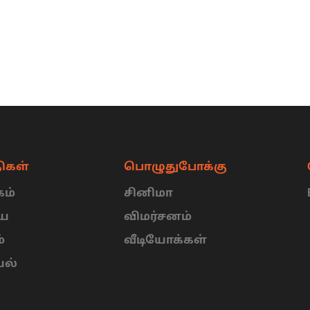
ிகள்
பொழுதுபோக்கு
ம்
சினிமா
ிய
விமர்சனம்
்
வீடியோக்கள்
யல்