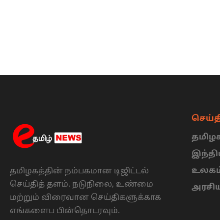
செய்த
தமிழக
இந்த
உலகம
தமிழகத்தின் நம்பகமான டிஜிட்டல்
செய்தித் தளம். நடுநிலை, உண்மை
அரசி
மற்றும் விரைவான செய்திகளுக்காக
எங்களைப பின்தொடரவும்.