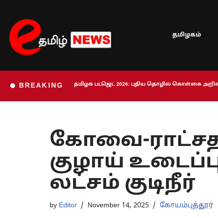
Skip
தமிழகம்
to
content
தமிழக பட்ஜெட் 2026: புதிய தொழில் கொள்கை அறிவி
BREAKING
கோவை-ராட்சத 
குழாய் உடைப்ப
லட்சம் குடிநீர்
by
Editor
November 14, 2025
கோயம்புத்தூர்