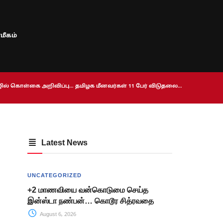
மீகம்
ொழில் கொள்கை அறிவிப்பு… தமிழக மீனவர்கள் 11 பேர் விடுதலை…
Latest News
UNCATEGORIZED
+2 மாணவியை வன்கொடுமை செய்த
இன்ஸ்டா நண்பன்… கொடூர சித்ரவதை
August 6, 2026