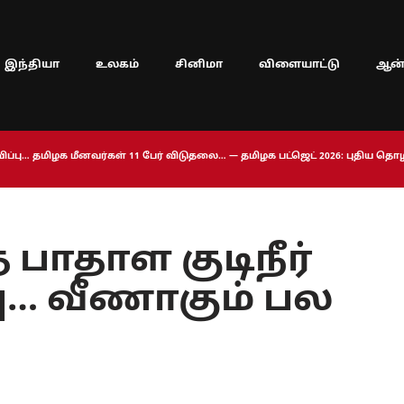
இந்தியா
உலகம்
சினிமா
விளையாட்டு
ஆன்
ப்பு… தமிழக மீனவர்கள் 11 பேர் விடுதலை… — தமிழக பட்ஜெட் 2026: புதிய த
பாதாள குடிநீர்
ு… வீணாகும் பல