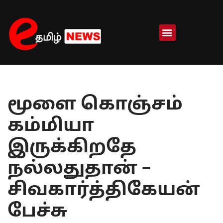
Skip
to
content
மூளை கொஞ்சம்
கம்மியா
இருக்கிறதே
நல்லதுதான் –
சிவகார்த்திகேயன்
பேச்சு