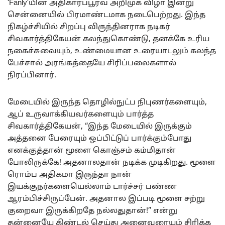
‘Fanly’யின் அதிகாரப்பூர்வ அறிமுக விழா இன்று
சென்னையில் பிரமாண்டமாக நடைபெற்றது. இந்த
நிகழ்ச்சியில் சிறப்பு விருந்தினராக நடிகர்
சிவகார்த்திகேயன் கலந்துகொண்டு, தனக்கே உரிய
நகைச்சுவையும், உண்மையான உரையாடலும் கலந்த
பேச்சால் அரங்கத்தையே சிரிப்பலைகளால்
நிரப்பினார்.
மேடையில் இருந்த தொழில்நுட்ப நிபுணர்களையும்,
ஆப் உருவாக்கியவர்களையும் பார்த்த
சிவகார்த்திகேயன், “இந்த மேடையில் இருக்கும்
அத்தனை பேரையும் ஒப்பிட்டுப் பார்க்கும்போது
எனக்குத்தான் மூளை கொஞ்சம் கம்மிதான்
போலிருக்கே! அதனாலதான் நடிக்க முடிகிறது. மூளை
ரொம்ப அதிகமா இருந்தா நான்
இயக்குநர்களையெல்லாம் டார்ச்சர் பண்ண
ஆரம்பிச்சிருப்பேன். அதனால இப்படி மூளை சற்று
குறைவா இருக்கிறதே நல்லதுதான்!” என்று
தன்னையே கிண்டல் செய்து அனைவரையும் சிரிக்க