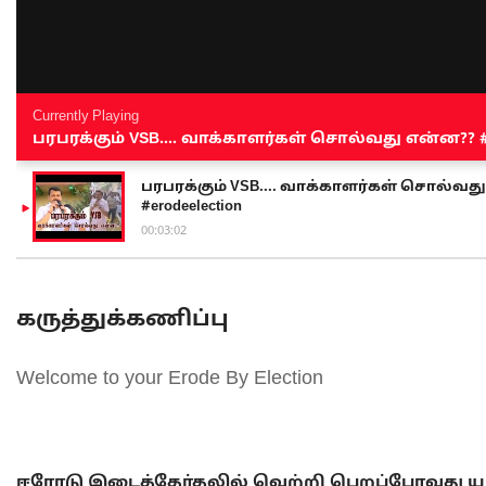
Currently Playing
பரபரக்கும் VSB.... வாக்காளர்கள் சொல்வது என்ன?? #sen
பரபரக்கும் VSB.... வாக்காளர்கள் சொல்வது எ
#erodeelection
00:03:02
கருத்துக்கணிப்பு
Welcome to your Erode By Election
ஈரோடு இடைத்தேர்தலில் வெற்றி பெறப்போவது யா