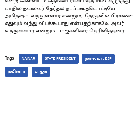
என்ற கேள்வியும் தொண்டர்கள் மத்தியில் எழுந்தது.
மாநில தலைவர் தேர்தல் நடப்பதையொட்டியே
அமித்ஷா வந்துள்ளார் என்றும், தேர்தலில் பிரச்னை
எதுவும் வந்து விடக்கூடாது என்பதற்காகவே அவர்
வந்துள்ளார் என்றும் பாஜகவினர் தெரிவித்தனர்.
Tags:
NAINAR
STATE PRESIDENT
தலைவர். BJP
நயினார்
பாஜக