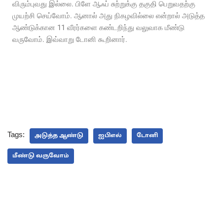
விரும்புவது இல்லை. பிளே ஆஃப் சுற்றுக்கு தகுதி பெறுவதற்கு
முயற்சி செய்வோம். ஆனால் அது நிகழவில்லை என்றால் அடுத்த
ஆண்டுக்கான 11 வீரர்களை கண்டறிந்து வலுவாக மீண்டு
வருவோம். இவ்வாறு டோனி கூறினார்.
Tags:
அடுத்த ஆண்டு
ஐபிஎல்
டோனி
மீண்டு வருவோம்