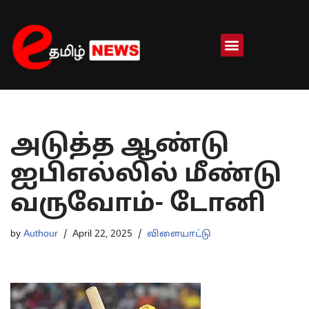
Skip
to
content
அடுத்த ஆண்டு
ஐபிஎல்லில் மீண்டு
வருவோம்- டோனி
by
Authour
April 22, 2025
விளையாட்டு