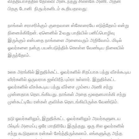
வித்தியாசத்தில் தோல்வி அடைந்தது சிஎஸ்கே அணி. அதன்
பிறகு டோனி நிருபர்களிடம் கூறியதாவது:
நாங்கள் சராசரிக்கும் குறைவான ஸ்கோரையே எடுத்தோம் என்று
நினைக்கிறேன். ஏனெனில் 2-வது பாதியில் பனிப்பொழிவு
இருக்கும் என்பதை நாங்களை அனைவரும் அறிவோம். மிடில்
ஓவர்களை நன்கு பயன்படுத்திக் கொள்ள வேண்டிய நிலையில்
இருந்தோம்.
உலக அரங்கில் இறுதிக்கட்ட ஓவர்களில் சிறப்பாக பந்து வீசக்கூடிய
வீரர்களில் ஒருவராக ஜஸ்பிரீத் பும்ரா உள்ளார். இறுதிக்கட்ட
ஓவர்களில் வீசக்கூடிய பந்து வீச்சை மும்பை அணி சற்று
முன்னதாக தொடங்கியது. நாங்கள் அதை மூலதனமாக்கி சற்று
முன்கூட்டியே ரன்கள் குவிக்க தொடங்கியிருக்க வேண்டும்.
நடு ஓவர்களிலும், இறுதிக்கட்ட ஓவர்களிலும் அவர்களுடைய
பீல்டிங் அமைப்பு ஒரே மாதிரியே இருந்தது. ஒரு சில ஓவர்களில்
சற்று கூடுதலாக ரன்கள் சேர்த்திருக்கலாம். எங்களுக்கு அந்த