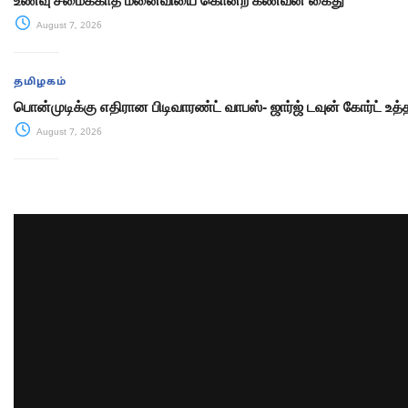
உணவு சமைக்காத மனைவியை கொன்ற கணவன் கைது
August 7, 2026
தமிழகம்
பொன்முடிக்கு எதிரான பிடிவாரண்ட் வாபஸ்- ஜார்ஜ் டவுன் கோர்ட் உத்
August 7, 2026