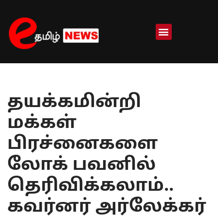
Skip
to
content
தயக்கமின்றி
மக்கள்
பிரச்னைகளை
லோக் பவனில்
தெரிவிக்கலாம்..
கவர்னர் அர்லேக்கர்