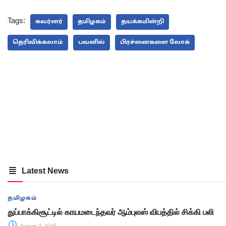
Tags:
கவர்னர்
தமிழகம்
தயக்கமின்றி
தெரிவிக்கலாம்
பவனில்
பிரச்னைகளை லோக்
Latest News
தமிழகம்
துப்பாக்கிசூட்டில் காயமடைந்தவர் ஆம்புலஸ் விபத்தில் சிக்கி பலி