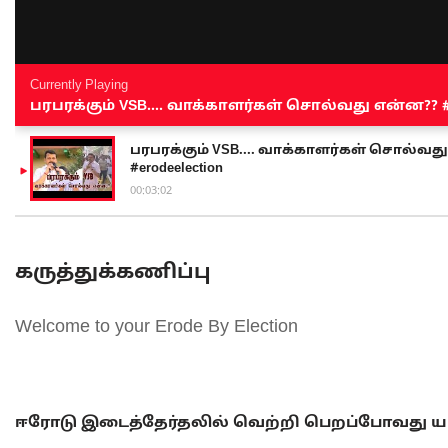
Currently Playing
பரபரக்கும் VSB.... வாக்காளர்கள் சொல்வது என்ன?? #sen
பரபரக்கும் VSB.... வாக்காளர்கள் சொல்வது எ
#erodeelection
00:03:02
கருத்துக்கணிப்பு
Welcome to your Erode By Election
ஈரோடு இடைத்தேர்தலில் வெற்றி பெறப்போவது யா