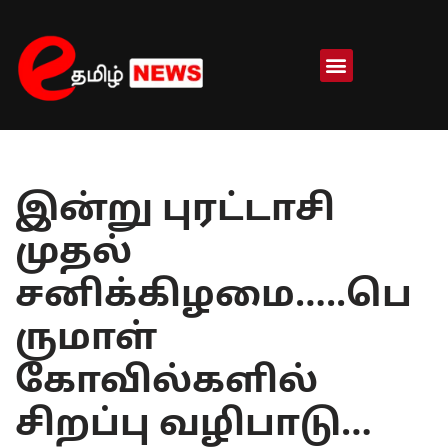
Skip
to
content
இன்று புரட்டாசி
முதல்
சனிக்கிழமை…..பெ
ருமாள்
கோவில்களில்
சிறப்பு வழிபாடு…