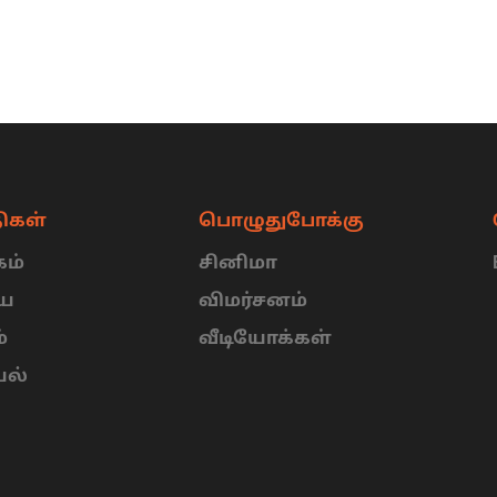
ிகள்
பொழுதுபோக்கு
ம்
சினிமா
ிய
விமர்சனம்
்
வீடியோக்கள்
யல்