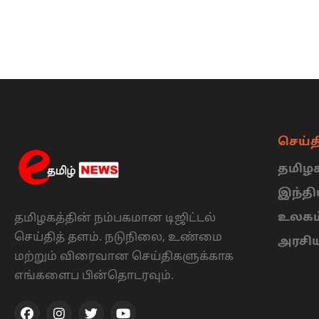
செய்த
தமிழக
இந்த
உலகம
தமிழகத்தின் நம்பகமான டிஜிட்டல்
செய்தித் தளம். நடுநிலை, உண்மை
அரசி
மற்றும் விரைவான செய்திகளுக்காக
எங்களைப பின்தொடரவும்.