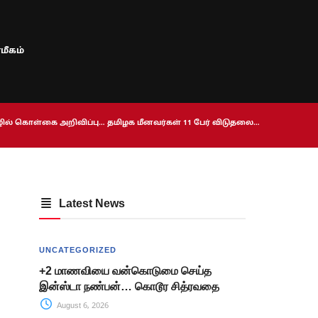
மீகம்
ொழில் கொள்கை அறிவிப்பு… தமிழக மீனவர்கள் 11 பேர் விடுதலை…
Latest News
UNCATEGORIZED
+2 மாணவியை வன்கொடுமை செய்த
இன்ஸ்டா நண்பன்… கொடூர சித்ரவதை
August 6, 2026