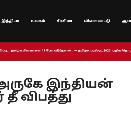
இந்தியா
உலகம்
சினிமா
விளையாட்டு
ஆன்
ப்பு… தமிழக மீனவர்கள் 11 பேர் விடுதலை… — தமிழக பட்ஜெட் 2026: புதிய த
அருகே இந்தியன்
் தீ விபத்து