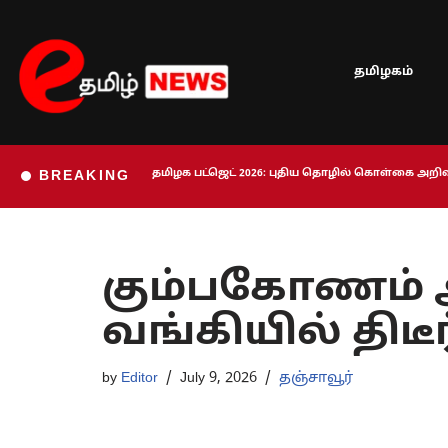
Skip
தமிழகம்
to
content
தமிழக பட்ஜெட் 2026: புதிய தொழில் கொள்கை அறிவி
BREAKING
கும்பகோணம் 
வங்கியில் திடீர
by
Editor
July 9, 2026
தஞ்சாவூர்