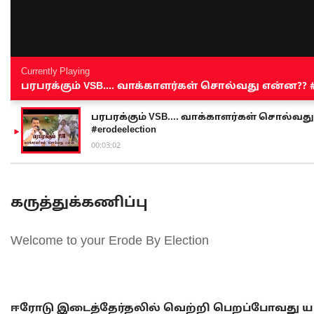
Currently Playing
பரபரக்கும் VSB.... வாக்காளர்கள் சொல்வது என்ன?? #sen
பரபரக்கும் VSB.... வாக்காளர்கள் சொல்வது எ
#erodeelection
00:03:02
கருத்துக்கணிப்பு
Welcome to your Erode By Election
ஈரோடு இடைத்தேர்தலில் வெற்றி பெறப்போவது யா