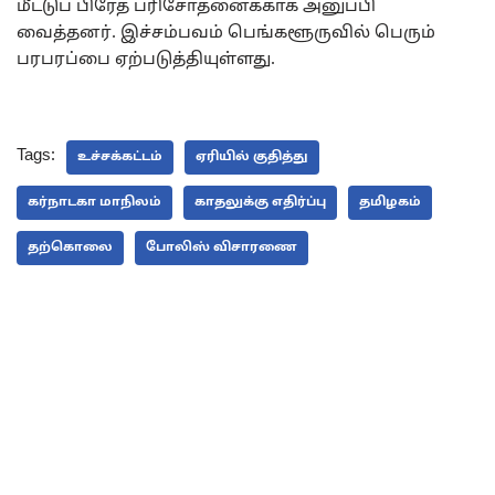
மீட்டுப் பிரேத பரிசோதனைக்காக அனுப்பி
வைத்தனர். இச்சம்பவம் பெங்களூருவில் பெரும்
பரபரப்பை ஏற்படுத்தியுள்ளது.
Tags:
உச்சக்கட்டம்
ஏரியில் குதித்து
கர்நாடகா மாநிலம்
காதலுக்கு எதிர்ப்பு
தமிழகம்
தற்கொலை
போலிஸ் விசாரணை