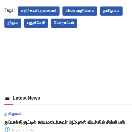
Tags:
எதிர்கட்சி தலைவர்
சிவா அறிக்கை
தமிழகம்
திமுக
புதுச்சேரி
போராட்டம்
Latest News
தமிழகம்
துப்பாக்கிசூட்டில் காயமடைந்தவர் ஆம்புலஸ் விபத்தில் சிக்கி பலி
August 7, 2026