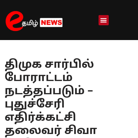
Skip
to
content
திமுக சார்பில்
போராட்டம்
நடத்தப்படும் –
புதுச்சேரி
எதிர்க்கட்சி
தலைவர் சிவா