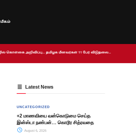
மீகம்
ொழில் கொள்கை அறிவிப்பு… தமிழக மீனவர்கள் 11 பேர் விடுதலை…
Latest News
UNCATEGORIZED
+2 மாணவியை வன்கொடுமை செய்த
இன்ஸ்டா நண்பன்… கொடூர சித்ரவதை
August 6, 2026