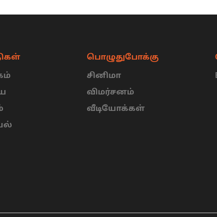
ிகள்
பொழுதுபோக்கு
ம்
சினிமா
ிய
விமர்சனம்
்
வீடியோக்கள்
யல்