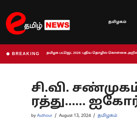
Skip
தமிழகம்
to
content
தமிழக பட்ஜெட் 2026: புதிய தொழில் கொள்கை அறிவி
BREAKING
சி.வி. சண்முக
ரத்து…… ஐகோர்
by
Authour
August 13, 2024
தமிழகம்