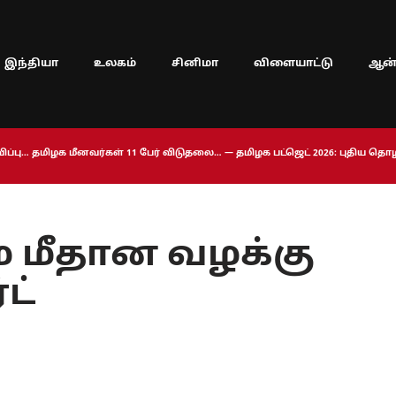
இந்தியா
உலகம்
சினிமா
விளையாட்டு
ஆன்
ப்பு… தமிழக மீனவர்கள் 11 பேர் விடுதலை… — தமிழக பட்ஜெட் 2026: புதிய த
ம் மீதான வழக்கு
ட்