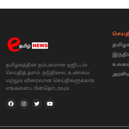
செய்த
தமிழக
இந்த
உலகம
தமிழகத்தின் நம்பகமான டிஜிட்டல்
செய்தித் தளம். நடுநிலை, உண்மை
அரசி
மற்றும் விரைவான செய்திகளுக்காக
எங்களைப பின்தொடரவும்.