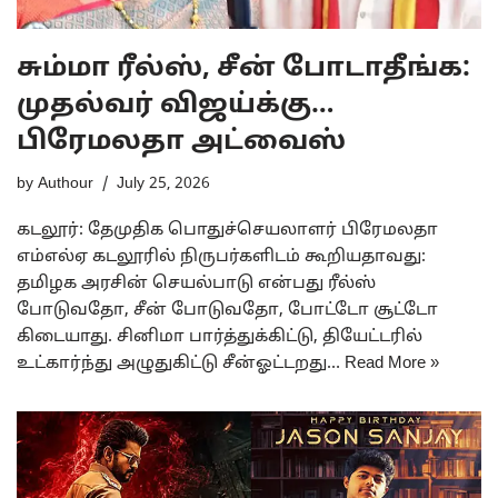
சும்மா ரீல்ஸ், சீன் போடாதீங்க:
முதல்வர் விஜய்க்கு…
பிரேமலதா அட்வைஸ்
by
Authour
July 25, 2026
கடலூர்: தேமுதிக பொதுச்செயலாளர் பிரேமலதா
எம்எல்ஏ கடலூரில் நிருபர்களிடம் கூறியதாவது:
தமிழக அரசின் செயல்பாடு என்பது ரீல்ஸ்
போடுவதோ, சீன் போடுவதோ, போட்டோ சூட்டோ
கிடையாது. சினிமா பார்த்துக்கிட்டு, தியேட்டரில்
உட்கார்ந்து அழுதுகிட்டு சீன்ஓட்டறது…
Read More »