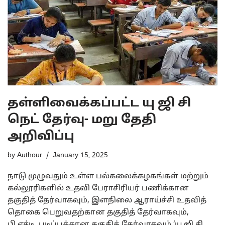
தள்ளிவைக்கப்பட்ட யு ஜி சி
நெட் தேர்வு- மறு தேதி
அறிவிப்பு
by
Authour
January 15, 2025
நாடு முழுவதும் உள்ள பல்கலைக்கழகங்கள் மற்றும்
கல்லூரிகளில் உதவி பேராசிரியர் பணிக்கான
தகுதித் தேர்வாகவும், இளநிலை ஆராய்ச்சி உதவித்
தொகை பெறுவதற்கான தகுதித் தேர்வாகவும்,
பி.எச்டி. படிப்புக்கான தகுதித் தேர்வாகவும் ‘யு.ஜி.சி.