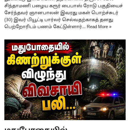
சிந்தாமணி பழைய கரூர் பைபாஸ் ரோடு பகுதியைச்
சேர்ந்தவர் ஞானபாலன் இவரது மகள் பொற்ச்சுடர்
(30) இவர் பியூட்டி பார்லர் செல்வதற்காகத் தனது
பெற்றோரிடம் பணம் கேட்டுள்ளார்…
Read More »